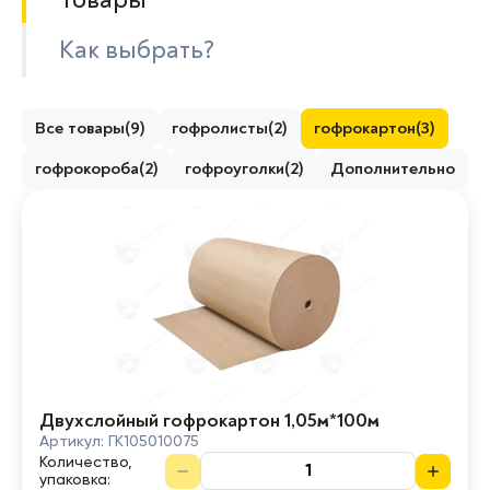
Как выбрать?
Все товары
(
9
)
гофролисты
(
2
)
гофрокартон
(
3
)
гофрокороба
(
2
)
гофроуголки
(
2
)
Дополнительно
Двухслойный гофрокартон 1,05м*100м
Артикул:
ГК105010075
Количество,
упаковка
: