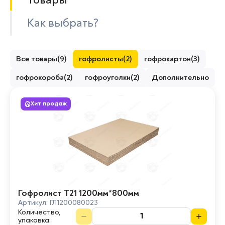
Как выбрать?
Все товары
(
9
)
гофролисты
(
2
)
гофрокартон
(
3
)
гофрокороба
(
2
)
гофроуголки
(
2
)
Дополнительно
Хит продаж
Гофролист Т21 1200мм*800мм
Артикул:
ГЛ1200080023
Количество,
упаковка
: