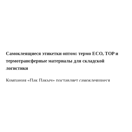
Самоклеящиеся этикетки оптом: термо ECO, TOP и
термотрансферные материалы для складской
логистики
Компания «Пак Пакыч» поставляет самоклеящиеся
этикетки оптом для систем автоматической
идентификации, складского учета и обязательной
маркировки. В ассортименте представлены рулоны на
перманентном акриловом адгезиве с плотной подложкой
Glassine, гарантирующей стабильное движение ленты в
тракте принтера и защищающей термоголовку от
преждевременного износа.