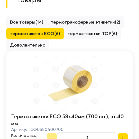
Все товары
(
14
)
термотрансферные этикетки
(
2
)
термоэтикетки ECO
(
6
)
термоэтикетки TOP
(
6
)
Дополнительно
Термоэтикетки ECO 58х40мм (700 шт), вт.40
мм
Артикул:
ЭЭ0580400700
Количество,