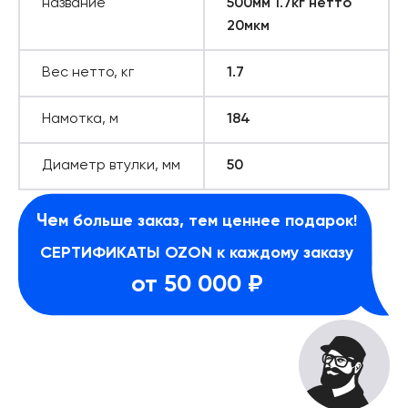
название
500мм 1.7кг нетто
20мкм
Вес нетто, кг
1.7
Намотка, м
184
Диаметр втулки, мм
50
Че
м больше заказ, тем ценнее подарок!
СЕРТИФИКАТЫ OZON к каждому заказу
от 50 000 ₽