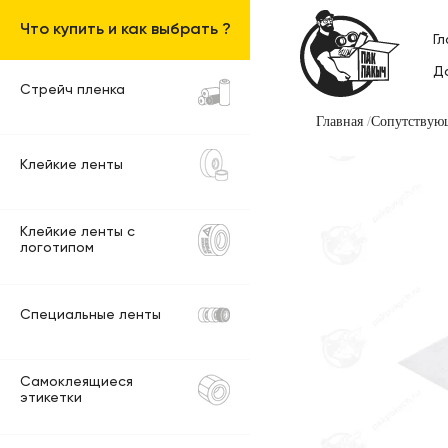
Что купить и как выбрать ?
Г
Д
Стрейч пленка
Главная
Сопутствую
Клейкие ленты
Клейкие ленты с
логотипом
Специальные ленты
Самоклеящиеся
этикетки