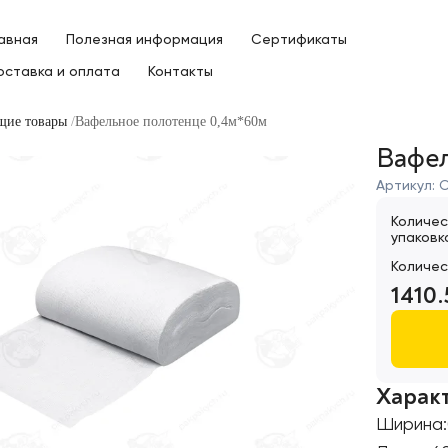
лавная
Полезная информация
Сертификаты
оставка и оплата
Контакты
щие товары
Вафельное полотенце 0,4м*60м
Вафел
Артикул:
О
Количес
упаковк
Количес
1410.
Харак
Ширина
: