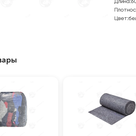
Длина
:
6
Плотнос
Цвет
:
бе
вары