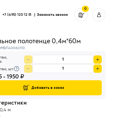
0
+7 (495) 120 12 51
|
Заказать звонок
ьное полотенце 0,4м*60м
МВП40060110
тво,
а
:
тво, шт
:
5 - 1950 ₽
Добавить в заказ
теристики
0,4 м