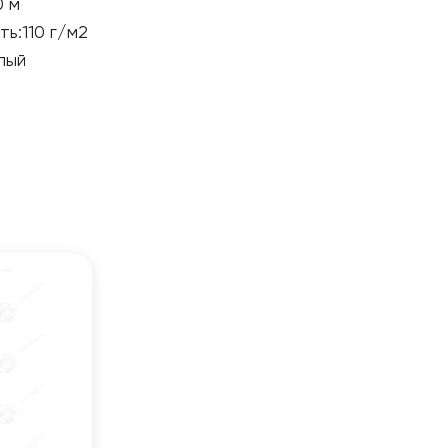
0 м
ть
:
110 г/м2
лый